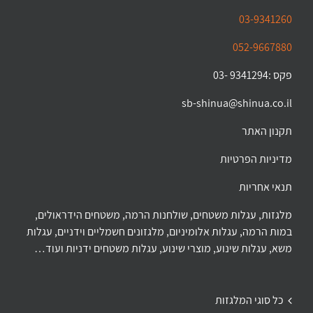
03-9341260
052-9667880
פקס :9341294 -03
sb-shinua@shinua.co.il
תקנון האתר
מדיניות הפרטיות
תנאי אחריות
מלגזות, עגלות משטחים, שולחנות הרמה, משטחים הידראולים,
במות הרמה, עגלות אלומיניום, מלגזונים חשמליים וידניים, עגלות
משא, עגלות שינוע, מוצרי שינוע, עגלות משטחים ידניות ועוד…
כל סוגי המלגזות