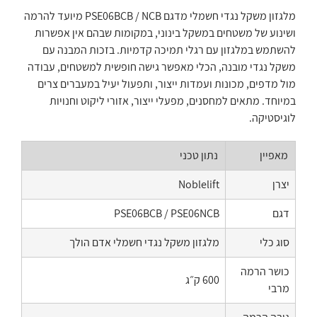
מלגזון משקל נגדי חשמלי מדגם PSE06BCB / NCB מיועד להרמה
ושינוע של משטחים במשקל בינוני, במקומות שבהם אין אפשרות
להשתמש במלגזון עם רגלי תמיכה קדמיות. בזכות המבנה עם
משקל נגדי מובנה, הכלי מאפשר גישה חופשית למשטחים, עבודה
מול מדפים, מכונות ועמדות ייצור, ותפעול יעיל במעברים צרים
במיוחד. מתאים למחסנים, מפעלי ייצור, אזורי ליקוט וחנויות
לוגיסטיקה.
מאפיין
נתון טכני
יצרן
Noblelift
דגם
PSE06BCB / PSE06NCB
סוג כלי
מלגזון משקל נגדי חשמלי אדם הולך
כושר הרמה
600 ק״ג
מרבי