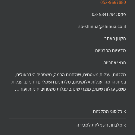
052-9667880
פקס :9341294 -03
sb-shinua@shinua.co.il
תקנון האתר
מדיניות הפרטיות
תנאי אחריות
מלגזות, עגלות משטחים, שולחנות הרמה, משטחים הידראולים,
במות הרמה, עגלות אלומיניום, מלגזונים חשמליים וידניים, עגלות
משא, עגלות שינוע, מוצרי שינוע, עגלות משטחים ידניות ועוד…
כל סוגי המלגזות
מלגזות חשמליות למכירה