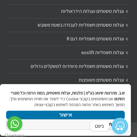
עגלות משטחים ועגלות הידראוליות
עגלות משטחים חשמליות לעבודה בשטח משובש
עגלות משטחים חשמליות דגם R
עגלות חשמליות eoslift
עגלות משטחים חשמליות מיוחדות למשקלים גדולים
עגלות משטחים משופצות
ש.ב. פתרונות שינוע בע"מ | מלגזות, עגלות משטחים, במות הרמה וכל מוצרי
תיקון ושיפוץ עגלת משטחים
השינוע
אנו משתמשים בקובצי Cookie כדי לשפר את חוויית המשתמש שלך.
המשך השימוש באתר מהווה הסכמה לשימוש בקובצי עוגיות.
אישור
מדיניות הפרטיות
ניווט
Copyright 2020 | All Rights Reserved | Powered by
internetit