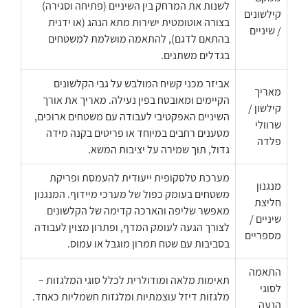
לשנות את המרחק בין השיניים (פתיחה וסגירה)
קילשונים
בצורה אוטומטית ישירות מתא הנהג (או ידנית
/ שיניים
בהתאם לדגם), להתאמה מושלמת למשטחים
בגדלים משתנים.
אביזר מכני קשיח המולבש על גבי הקלשונים
מאריך
הקיימים ומאובטח בפין נעילה. מאריך את אורך
קילשון /
השיניים האפקטיבי לעבודה עם משטחים ארוכים,
שרוולי
מטענים רחבים במיוחד או פריטים בקנה מידה
פלדה
גדול, תוך שמירה על יציבות המשא.
מערכת טלסקופית ייעודית להעמסת ופריקת
מנגנון
משטחים בעומק כפול של מערכי מיידוף. המנגנון
חליצת
מאפשר שליפה והארכה קדימה של הקלשונים
שיניים /
לצורך הגעה לעומק המדף, ופתרון מצוין לעבודה
מספריים
בסביבות עם שטח תמרון מוגבל או עמוס.
התאמה
תאימות מלאה ומודולרית לכלל סוגי המלגזות –
לסוגי
מלגזות דיזל עוצמתיות ומלגזות חשמליות כאחד.
הנעה