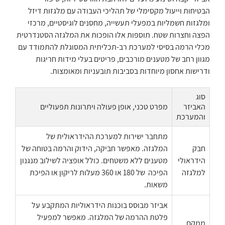
הבטיחות וייעול מקסימלי של תהליכי העבודה עם מלגזות דיזל
ומלגזות חשמליות במפעלי תעשייה, מחסנים לוגיסטיים, מרכזי
הפצה וחצרות שטח. תוספות אלו הופכות את המלגזה הסטנדרטית
מכלי הרמה בסיסי למערכת רב-תכליתית המסוגלת להתמודד עם
מגוון רחב של מטענים מורכבים, פריטים בעלי מידות חריגות
ודרישות אחסון מיוחדות בסביבות תובעניות ומאומצות.
סוג
האביזר
מפרט טכני, אופן פעולה ויתרונות תפעוליים
והמערכת
מתחבר ישירות למערכת ההידראולית של
חבק
המלגזה. מאפשר חביקה, הידוק והרמה בטוחה של
הידראולי
מטענים ללא משטחים. כולל אופציה לשילוב מנגנון
למלגזה
הפיכה של 180 או 360 מעלות לריקון או הפיכת
משאות.
אביזר מבוסס בוכנות הידראוליות המתקבע על
פלטת ההרמה של המלגזה. מאפשר למפעיל
ממקם