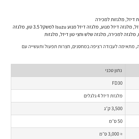
 דיזל
,
מלגזות למכירה
זל
,
מלגזה דיזל מנוע
,
מלגזה דיזל מנוע Isuzu למשקל 3.5 טון
,
מלגזה
,
מלגזה למכירה
,
מלגזה שלש וחצי טון דיזל
,
מלגזות
ISU, כושר הרמה 3.5 טון. אמינה, חזקה ויציבה, מתאימה לעבודה רציפה במחסנים, חצרות תפעול ותעשייה עם
נתון טכני
FD30
מלגזת דיזל 4 גלגלים
3,500 ק״ג
50 ס״מ
≈ 3,000 ס״מ