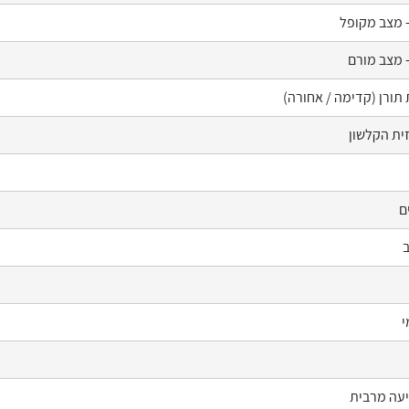
– מצב מקופל
– מצב מורם
 תורן (קדימה / אחורה)
ית הקלשון
ם
ב
י
יעה מרבית