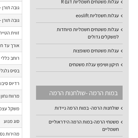
עגלות משטחים חשמליות דגם R
גובה תורן 
עגלות חשמליות eoslift
גובה תורן 
עגלות משטחים חשמליות מיוחדות
זווית הטיית
למשקלים גדולים
אורך עד חז
עגלות משטחים משופצות
רוחב כללי
תיקון ושיפוץ עגלת משטחים
בסיס גלגלי
רדיוס סיבו
במות הרמה -שולחנות הרמה
מרווח גחון
שולחנות הרמה- במות הרמה ניידות
משקל עצמ
סוג מנוע
משטחי הרמה-במות הרמה הידראוליים
חשמליים
מהירות נס