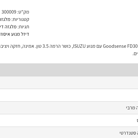
מק"ט:
300009
קטגוריות:
מלגזות
תגיות:
מלגזה די
דיזל מנוע איסוזו
מלגזת דיזל Goodsense FD30 עם מנוע ZU
ם.
 מרבי
 סטנדרטי