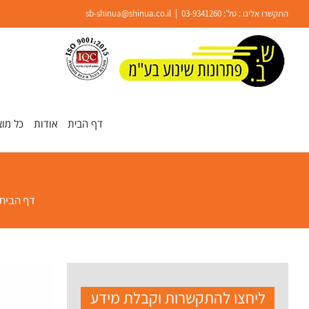
Ski
התקשרו אלינו : טל':
03-9341260
|
sb-shinua@shinua.co.il
t
conten
פתח סרגל נגישות
דף הבית
אודות
כל מוצ
דף הבית
ליחצו להתקשרות וקבלת מידע