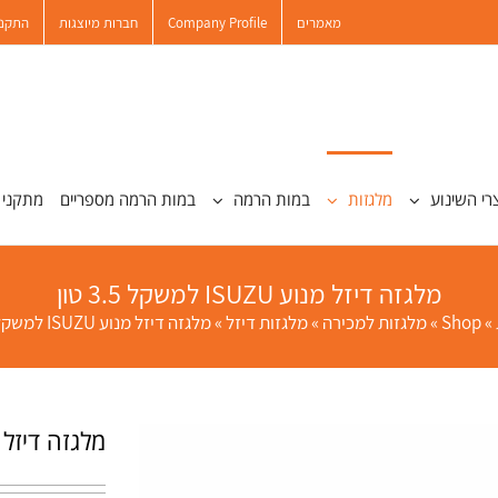
מאמרים
Company Profile
חברות מיוצגות
התקנו
רי השינוע
מלגזות
במות הרמה
במות הרמה מספריים
מתקני 
מלגזה דיזל מנוע ISUZU למשקל 3.5 טון
»
Shop
»
מלגזות למכירה
»
מלגזות דיזל
»
מלגזה דיזל מנוע ISUZU למשקל 3.5 טון
מלגזה דיזל מנוע ISUZU ל