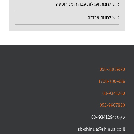
שולחנות ועגלות עבודה מנירוסטה
שולחנות עבודה
050-3365920
1700-700-956
03-9341260
052-9667880
פקס :9341294 -03
sb-shinua@shinua.co.il