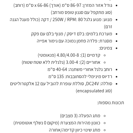
גודל אזור המזרן: 86-97 ס"מ (אורך) x 66-86 ס"מ (רוחב)
(סוג מתקפל עם סגנון טופס מורחב)
מנוע: מנוע גלגל 250W / RPM: 80 / דקה (כולל מעגל הגנה
זרם)
מערכת בלמים: בלם דיסק / מנוף בלם עם פקק
מסגרת: פלדה פחמן נמוכה עם גימור אפייה
צמיגים:
קדמיים (1): 4.80/4.00-8 (פנאומטי)
אחוריים (2): 3.00-4 (גלגלית ללא שטח שטוח)
רוחב גלגל אחורי משתנה: 40-64 ס"מ
רדיוס מינימלי להסתובבות: 135 ס"מ
סוללה: DC24V, סוללת עופרת להוביל עם 12 אלקטרוליטים
(סוג encapsulated)
תכונות נוספות:
מתג הפעלה (3 מצבים)
כוונון מהירות המצערת (מיקום 0 נשלף אוטומטית)
מתג שינוי כיוון קדימה/אחורה