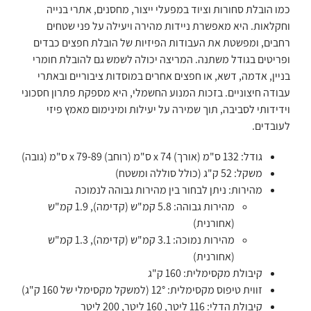
כמו הובלת סחורות וציוד במפעלי ייצור, מחסנים, אתרי בנייה
וחקלאות. היא מאפשרת ניידות מהירה ויעילה על פני שטחים
רחבים, ומפשטת את העבודות הפיזיות של הובלת חפצים כבדים
ופריטים בגודל משתנה. המריצה יכולה לשמש גם להובלת חומרי
בניין, אדמה, דשא, או חפצים אחרים במוסדות ציבוריים ובאתרי
עבודה חיצוניים. בזכות המנוע החשמלי, היא מספקת פתרון חסכוני
וידידותי לסביבה, תוך שמירה על יעילות ומינימום מאמץ פיזי
לעובדים.
גודל: 132 ס"מ (אורך) x 74 ס"מ (רוחב) x 79-89 ס"מ (גובה)
משקל: 52 ק"ג (כולל סוללה ומשטח)
מהירות: ניתן לבחור בין מהירות גבוהה לנמוכה
מהירות גבוהה: 5.8 קמ"ש (קדימה), 1.9 קמ"ש
(אחורנית)
מהירות נמוכה: 3.1 קמ"ש (קדימה), 1.3 קמ"ש
(אחורנית)
קיבולת מקסימלית: 160 ק"ג
זווית טיפוס מקסימלית: 12° (למשקל מקסימלי של 160 ק"ג)
קיבולת הדלי: 116 ליטר, 160 ליטר, 200 ליטר