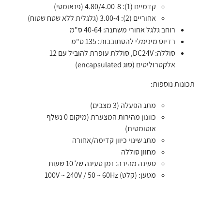
קדמיים (1): 4.80/4.00-8 (פנאומטי)
אחוריים (2): 3.00-4 (גלגלית ללא שטח שטוח)
רוחב גלגל אחורי משתנה: 40-64 ס"מ
רדיוס מינימלי להסתובבות: 135 ס"מ
סוללה: DC24V, סוללת עופרת להוביל עם 12
אלקטרוליטים (סוג encapsulated)
תכונות נוספות:
מתג הפעלה (3 מצבים)
כוונון מהירות המצערת (מיקום 0 נשלף
אוטומטית)
מתג שינוי כיוון קדימה/אחורה
מחוון סוללה
טעינה מהירה: זמן טעינה של 10 שעות
מטען: (קלט) 100V ~ 240V / 50 ~ 60Hz