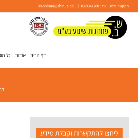
Ski
התקשרו אלינו : טל':
03-9341260
|
sb-shinua@shinua.co.il
t
conten
פתח סרגל נגישות
דף הבית
אודות
כל מוצ
דף
ליחצו להתקשרות וקבלת מידע