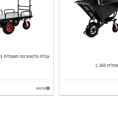
עגלת פלטפורמה חשמלית PC030-01
ת 160 L
פרטים