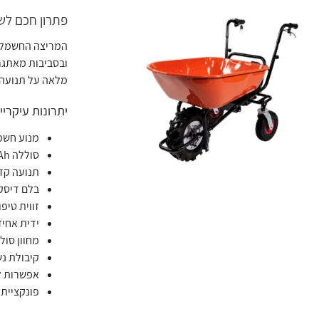
פתרון חכם לשי
ובסביבות מאתגרו
מלאה על תנועה ו
יתרונות עיקריי
מנוע חשמלי בעוצמ
סוללה 12V 12Ah המספקת עד 3 שעות עבודה רציפה
תנועה קד
בלם דיסק
זווית טיפוס 
ידית אחי
מחוון סול
קיבולת נשיאה
אפשרות לבחירה בי
פונקציית ט