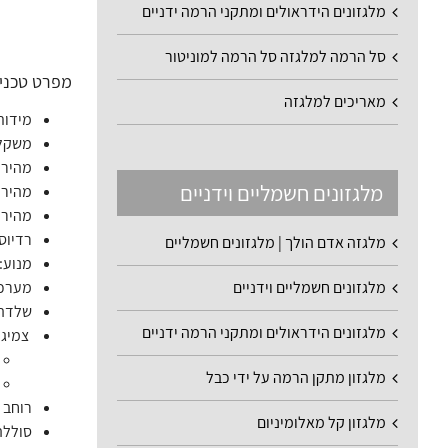
מלגזונים הידראולים ומתקני הרמה ידניים
סל הרמה למלגזה סל הרמה למוניטור
מפרט טכני
מאריכים למלגזה
מידות: אורך 132 ס"מ, רוחב 74 ס"מ, גו
משקל כולל: 52 ק"
מהירו
מלגזונים חשמליים וידניים
מהירות גבוהה – 
מהירות נמוכה –
רדיוס סי
מלגזה אדם הולך | מלגזונים חשמליים
מנוע: גלגל מנוע 50W
מלגזונים חשמליים וידניים
מערכת
שלדה:
מלגזונים הידראולים ומתקני הרמה ידניים
צמיגי
מלגזון מתקן הרמה על ידי כבל
רוחב מת
מלגזון קל מאלומיניום
סוללה: DC24V, סוללת עופרת מסוג psulated