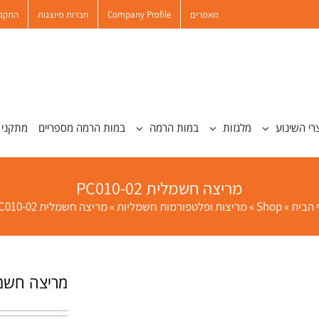
מאמרים
Company Profile
חברות מיוצגות
התקנו
רי השינוע
מלגזות
במות הרמה
במות הרמה מספריים
מתקני 
מריצה חשמלית PC010-02
 הבית
»
Shop
»
מריצות ופלטפורמות חשמליות
»
מריצה חשמלית PC010-02
מריצה חשמלית 02