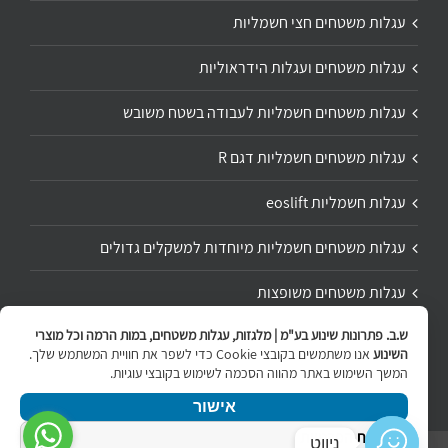
עגלות משטחים חצי חשמליות
עגלות משטחים ועגלות הידראוליות
עגלות משטחים חשמליות לעבודה בשטח משובש
עגלות משטחים חשמליות דגם R
עגלות חשמליות eoslift
עגלות משטחים חשמליות מיוחדות למשקלים גדולים
עגלות משטחים משופצות
ש.ב. פתרונות שינוע בע"מ | מלגזות, עגלות משטחים, במות הרמה וכל מוצרי
תיקון ושיפוץ עגלת משטחים
השינוע
אנו משתמשים בקובצי Cookie כדי לשפר את חוויית המשתמש שלך.
המשך השימוש באתר מהווה הסכמה לשימוש בקובצי עוגיות.
אישור
מדיניות הפרטיות
ניווט