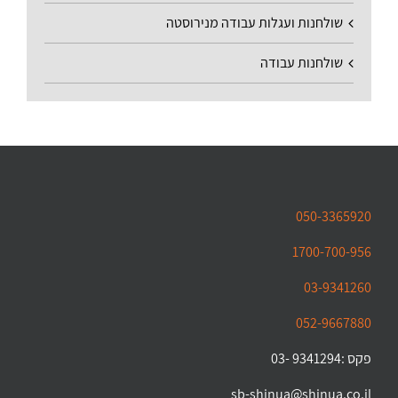
שולחנות ועגלות עבודה מנירוסטה
שולחנות עבודה
050-3365920
1700-700-956
03-9341260
052-9667880
פקס :9341294 -03
sb-shinua@shinua.co.il