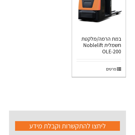
במת הרמה/מלקטת
חשמלית Noblelift
OLE-200
פרטים
ליחצו להתקשרות וקבלת מידע