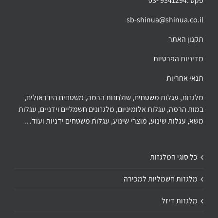
פקס :9341294 -03
sb-shinua@shinua.co.il
תקנון האתר
מדיניות הפרטיות
תנאי אחריות
מלגזות, עגלות משטחים, שולחנות הרמה, משטחים הידראולים,
במות הרמה, עגלות אלומיניום, מלגזונים חשמליים וידניים, עגלות
משא, עגלות שינוע, מוצרי שינוע, עגלות משטחים ידניות ועוד…
כל סוגי המלגזות
מלגזות חשמליות למכירה
מלגזות דיזל