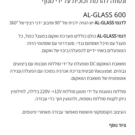
ונטוזה להרמת זכוכית על ידי מנוף
AL-GLASS 600
לדגמי AL-GLASS
יש הטיה ידנית של 90° וסיבוב ידני רציף של 360°
דגמי AL-GLASS
כולם כוללים מערכת ואקום במעגל כפול, כל
מעגל עם מיכל ושסתום נגדי. סטנדרטי עם שסתומי הזזה
המופעלים בשתי ידיים להפעלה/כיבוי של ואקום.
משאבת הוואקום DC מופעלת על ידי סוללות מובנות עם ביצועים
גבוהים. Vacustat מבטיח צריכת אנרגיה נמוכה עם הפעלה/עצירה
אוטומטית של משאבת הוואקום.
סוללות נטענות על ידי מטען סוללות 220V ->12V בלילה, לחילופין
ניתן לקנות סוללות נוספות, ולהטעין תוך כדי עבודה.
העיצוב הקומפקטי והשטוח מאפשר עבודה מאחורי פיגומים.
ציוד נוסף