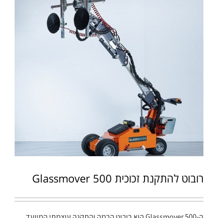
רובוט להתקנת זכוכית Glassmover 500
ה-Glassmover 500 הוא רובוט הרמה והתקנה עוצמתי המיועד