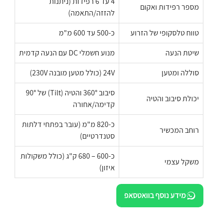
4 עד 6 רפידות (ניתנות
מספר רפידות ואקום
להזזה/התאמה)
טווח טלסקופי של הזרוע
כ-500 עד 600 מ"מ
שיטת הנעה
מנוע חשמלי DC עם הנעה קדמית
סוללה ומטען
24V (כולל מטען מובנה 230V)
סיבוב 360° והטיה (Tilt) של 90°
יכולת סיבוב והטיה
קדימה/אחורה
כ-820 מ"מ (עובר בפתחי דלתות
רוחב המכשיר
סטנדרטיים)
כ-600 – 680 ק"ג (כולל משקולות
משקל עצמי
איזון)
מידע נוסף בוואטסאפ