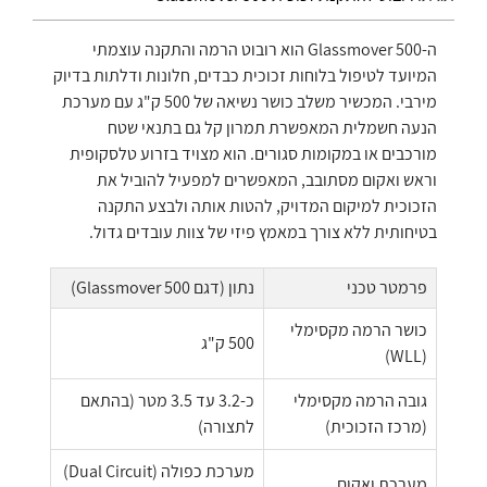
ה-Glassmover 500 הוא רובוט הרמה והתקנה עוצמתי
המיועד לטיפול בלוחות זכוכית כבדים, חלונות ודלתות בדיוק
מירבי. המכשיר משלב כושר נשיאה של 500 ק"ג עם מערכת
הנעה חשמלית המאפשרת תמרון קל גם בתנאי שטח
מורכבים או במקומות סגורים. הוא מצויד בזרוע טלסקופית
וראש ואקום מסתובב, המאפשרים למפעיל להוביל את
הזכוכית למיקום המדויק, להטות אותה ולבצע התקנה
בטיחותית ללא צורך במאמץ פיזי של צוות עובדים גדול.
פרמטר טכני
נתון (דגם Glassmover 500)
כושר הרמה מקסימלי
500 ק"ג
(WLL)
גובה הרמה מקסימלי
כ-3.2 עד 3.5 מטר (בהתאם
(מרכז הזכוכית)
לתצורה)
מערכת כפולה (Dual Circuit)
מערכת ואקום