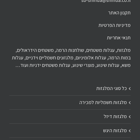
sb-shinua@shinua.co.il
תקנון האתר
מדיניות הפרטיות
תנאי אחריות
מלגזות, עגלות משטחים, שולחנות הרמה, משטחים הידראולים,
במות הרמה, עגלות אלומיניום, מלגזונים חשמליים וידניים, עגלות
משא, עגלות שינוע, מוצרי שינוע, עגלות משטחים ידניות ועוד…
כל סוגי המלגזות
מלגזות חשמליות למכירה
מלגזות דיזל
מלגזות היגש