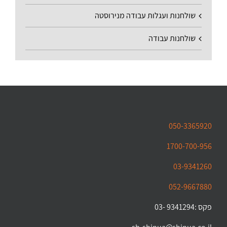
שולחנות ועגלות עבודה מנירוסטה
שולחנות עבודה
050-3365920
1700-700-956
03-9341260
052-9667880
פקס :9341294 -03