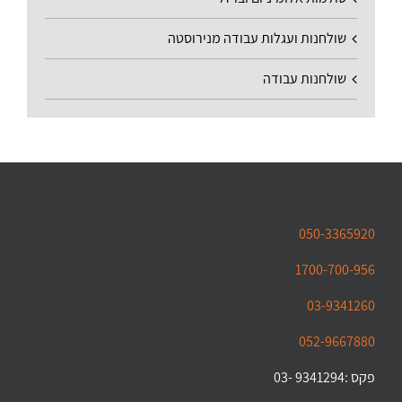
שולחנות ועגלות עבודה מנירוסטה
שולחנות עבודה
050-3365920
1700-700-956
03-9341260
052-9667880
פקס :9341294 -03