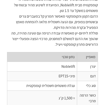
קומפקטית מבית Noblelift, המיועדת לשינוע מהיר ובטוח של
משטחים במשקל עד 1.5 טון.
הדגם הקטן והקומפקטי מאפשר תמרון קל במעברים צרים
ובשטחים צפופים, עם הנעה חשמלית מלאה להפחתת מאמץ
המפעיל ובקרת מהירות מדויקת.
סוללת ליתיום-יון מאפשרת עבודה רציפה עם טעינה מהירה, מה
שהופך את הדגם למושלם למחסנים, מרכזי הפצה ומפעלי ייצור
הדורשים פתרון קומפקטי ויעיל.
מאפיין
נתון טכני
יצרן
Noblelift
דגם
מיני-EPT15
סוג כלי
עגלת משטחים חשמלית קומפקטית
כושר הרמה
≈ 1,500 ק״ג
מרבי