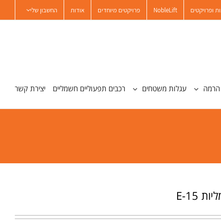
ת ופרויקטים
NobleLift
פרויקטים מיוחדים
אודות
החשבון שלי
הרמה
עגלות משטחים
רכבים תפעוליים חשמליים
יצירת קשר
 E-15