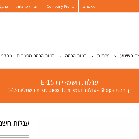
מאמרים
Company Profile
חברות מיוצגות
התקנו
רי השינוע
מלגזות
במות הרמה
במות הרמה מספריים
מתקני 
עגלות חשמליות E-15
דף הבית
»
Shop
»
עגלות חשמליות eoslift
»
עגלות חשמליות E-15
עגלות חשמליות