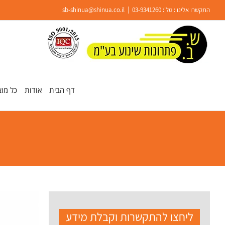
Ski
התקשרו אלינו : טל':
03-9341260
|
sb-shinua@shinua.co.il
t
conten
פתח סרגל נגישות
דף הבית
אודות
כל מוצ
ליחצו להתקשרות וקבלת מידע