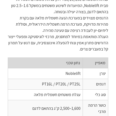
מבית Noblelift, המיועדות לשינוע משטחים במשקל 1.6–2.5 טון
בהתאם לדגם, בצורה יעילה ובטוחה.
הדגמים מצוידים במערכת הנעה חשמלית מלאה עם בקרת
מהירות מדויקת, מערכת הרמה חשמלית הידראולית, וסוללת
ליתיום-יון לעבודה רציפה עם טעינה מהירה.
העגלה מותאמת במיוחד למחסנים, מרכזי לוגיסטיקה ומפעלי ייצור
הדורשים פתרון אמין ונוח להפעלה אינטנסיבית, עם דגש על תמרון
קל במעברים צרים.
מאפיין
נתון טכני
יצרן
Noblelift
דגמים
PT16L / PT20L / PT25L
סוג כלי
עגלת משטחים חשמלית מלאה
כושר הרמה
1,600–2,500 ק״ג בהתאם לדגם
מרבי