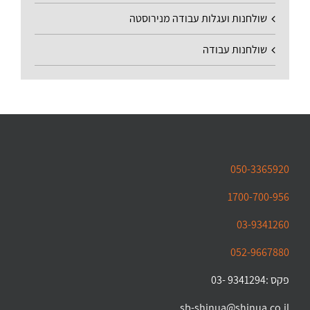
שולחנות ועגלות עבודה מנירוסטה
שולחנות עבודה
050-3365920
1700-700-956
03-9341260
052-9667880
פקס :9341294 -03
sb-shinua@shinua.co.il