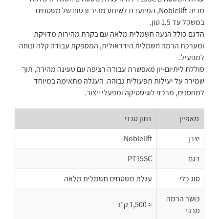
מבית Noblelift, המיועדת לשינוע מהיר ובטוח של משטחים
במשקל עד 1.5 טון.
הדגם כולל הנעה חשמלית מלאה עם בקרת מהירות מדויקת
ומערכת הרמה חשמלית הידראולית, המספקת עבודה קלה ונוחה
למפעיל.
סוללת ליתיום-יון מאפשרת עבודה רציפה עם טעינה מהירה, תוך
שמירה על יעילות תפעולית גבוהה. העגלה מתאימה במיוחד
למחסנים, מרכזי לוגיסטיקה ומפעלי ייצור.
מאפיין
נתון טכני
יצרן
Noblelift
דגם
PT15SC
סוג כלי
עגלת משטחים חשמלית מלאה
כושר הרמה
≈ 1,500 ק״ג
מרבי