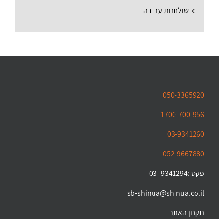
שולחנות עבודה
050-3365920
1700-700-956
03-9341260
052-9667880
פקס :9341294 -03
sb-shinua@shinua.co.il
תקנון האתר