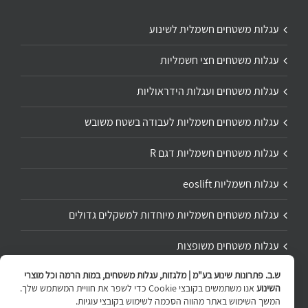
עגלות משטחים חשמלית לשינוע
עגלות משטחים חצי חשמליות
עגלות משטחים ועגלות הידראוליות
עגלות משטחים חשמליות לעבודה בשטח משובש
עגלות משטחים חשמליות דגם R
עגלות חשמליות eoslift
עגלות משטחים חשמליות מיוחדות למשקלים גדולים
עגלות משטחים משופצות
ש.ב. פתרונות שינוע בע"מ | מלגזות, עגלות משטחים, במות הרמה וכל מוצרי
תיקון ושיפוץ עגלת משטחים
השינוע
אנו משתמשים בקובצי Cookie כדי לשפר את חוויית המשתמש שלך.
המשך השימוש באתר מהווה הסכמה לשימוש בקובצי עוגיות.