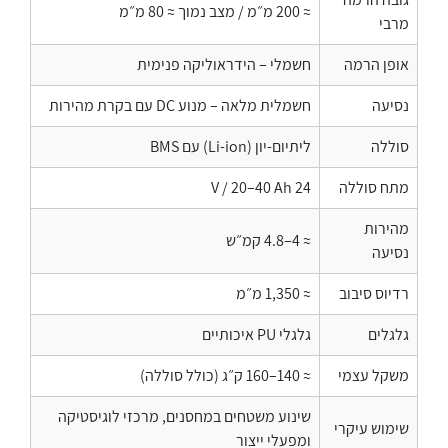
≈ 200 מ״מ / מצב נמוך ≈ 80 מ״מ
מרבי
אופן הרמה
חשמלי – הידראוליקה פנימית
נסיעה
חשמלית מלאה – מנוע DC עם בקרת מהירות
סוללה
ליתיום-יון (Li-ion) עם BMS
מתח סוללה
24 V / 20–40 Ah
מהירות
≈ 4–4.8 קמ״ש
נסיעה
רדיוס סיבוב
≈ 1,350 מ״מ
גלגלים
גלגלי PU איכותיים
משקל עצמי
≈ 140–160 ק״ג (כולל סוללה)
שינוע משטחים במחסנים, מרכזי לוגיסטיקה
שימוש עיקרי
ומפעלי ייצור