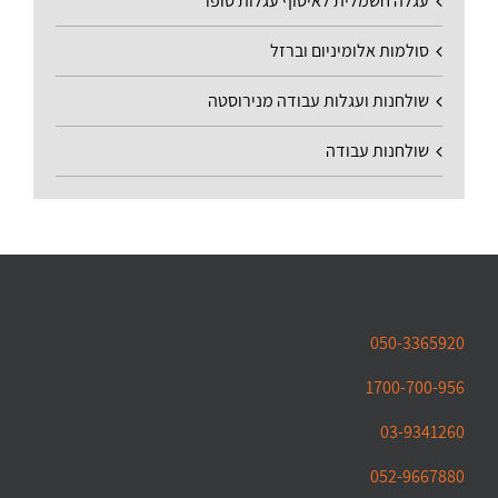
עגלה חשמלית לאיסוף עגלות סופר
סולמות אלומיניום וברזל
שולחנות ועגלות עבודה מנירוסטה
שולחנות עבודה
050-3365920
1700-700-956
03-9341260
052-9667880