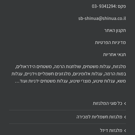
פקס :9341294 -03
sb-shinua@shinua.co.il
תקנון האתר
מדיניות הפרטיות
תנאי אחריות
מלגזות, עגלות משטחים, שולחנות הרמה, משטחים הידראולים,
במות הרמה, עגלות אלומיניום, מלגזונים חשמליים וידניים, עגלות
משא, עגלות שינוע, מוצרי שינוע, עגלות משטחים ידניות ועוד…
כל סוגי המלגזות
מלגזות חשמליות למכירה
מלגזות דיזל