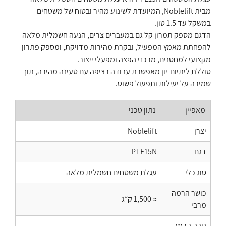
מבית Noblelift, המיועדת לשינוע מהיר ובטוח של משטחים
במשקל עד 1.5 טון.
הדגם מספק תמרון קל גם במעברים צרים, הנעה חשמלית מלאה
להפחתת מאמץ המפעיל, ובקרת מהירות מדויקת, ומספק פתרון
מקצועי למחסנים, מרכזי הפצה ומפעלי ייצור.
סוללת ליתיום-יון מאפשרת עבודה רציפה עם טעינה מהירה, תוך
שמירה על יעילות ותפעול פשוט.
מאפיין
נתון טכני
יצרן
Noblelift
דגם
PTE15N
סוג כלי
עגלת משטחים חשמלית מלאה
כושר הרמה
≈ 1,500 ק״ג
מרבי
גובה הרמה