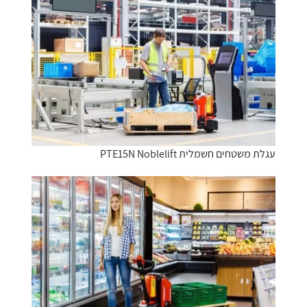
עגלת משטחים חשמלית PTE15N Noblelift