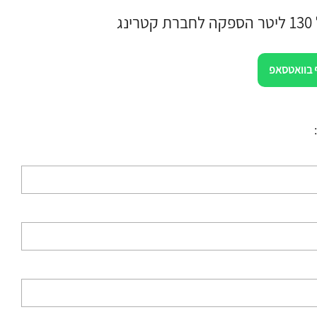
נג
 בוואטסאפ