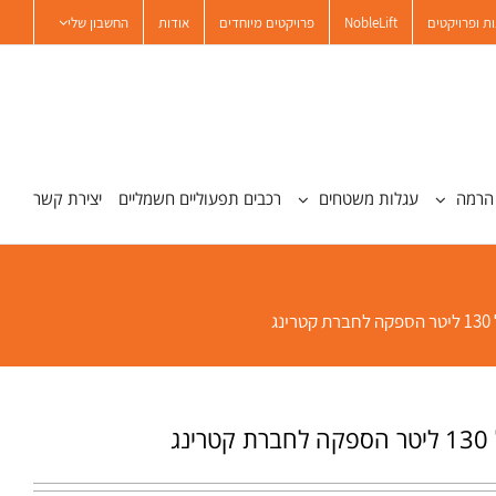
ת ופרויקטים
NobleLift
פרויקטים מיוחדים
אודות
החשבון שלי
הרמה
עגלות משטחים
רכבים תפעוליים חשמליים
יצירת קשר
נג
נג