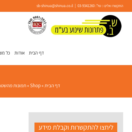
Ski
התקשרו אלינו : טל':
03-9341260
|
sb-shinua@shinua.co.il
t
conten
פתח סרגל נגישות
דף הבית
אודות
כל מוצ
דף הבית
»
Shop
»
תמונות מהשטח 
ליחצו להתקשרות וקבלת מידע