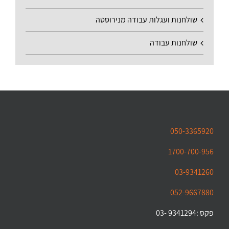
שולחנות ועגלות עבודה מנירוסטה
שולחנות עבודה
050-3365920
1700-700-956
03-9341260
052-9667880
פקס :9341294 -03