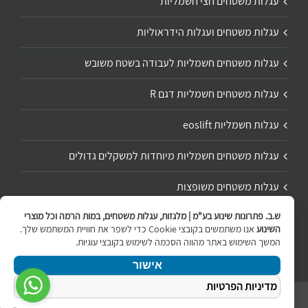
עגלות משטחים חצי חשמליות
עגלות משטחים ועגלות הידראוליות
עגלות משטחים חשמליות לעבודה בשטח משובש
עגלות משטחים חשמליות דגם R
עגלות חשמליות eoslift
עגלות משטחים חשמליות מיוחדות למשקלים גדולים
עגלות משטחים משופצות
ש.ב. פתרונות שינוע בע"מ | מלגזות, עגלות משטחים, במות הרמה וכל מוצרי
תיקון ושיפוץ עגלת משטחים
השינוע
אנו משתמשים בקובצי Cookie כדי לשפר את חוויית המשתמש שלך.
המשך השימוש באתר מהווה הסכמה לשימוש בקובצי עוגיות.
אישור
מדיניות הפרטיות
ניווט
Copyright 2020 | All Rights Reserved | Powered by
internetit