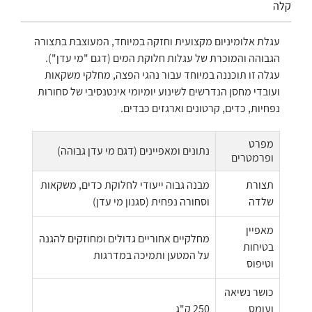
קלה
עגלת אלומיניום מקצועית וחזקה במיוחד, המעוצבת בתצורה
הגבוהה והמוכרת של עגלות חלוקת המים (דגם "מי עדן").
עגלה זו תוכננה במיוחד עבור נהגי הפצה, מחלקי משקאות
ועובדי מחסן הנדרשים לשינוע יומיומי אינטנסיבי של סחורות
נפחיות, כדים, קרטונים וארגזים כבדים.
מפרט
נתונים ומאפיינים (דגם מי עדן גבוהה)
ופרמטרים
תצורת
מבנה גבוה ייעודי לחלוקת כדים, משקאות
שלדה
וסחורה נפחית (סגנון מי עדן)
מאפיין
מחלקיים אחוריים גדולים ומחוזקים להגנה
בטיחות
על המטען ותמיכה במדרגות
וטיפוס
כושר נשיאה
ועומס
250 ק"ג