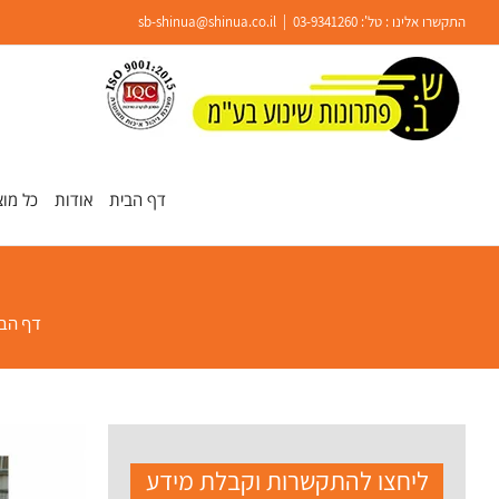
Ski
התקשרו אלינו : טל':
03-9341260
|
sb-shinua@shinua.co.il
t
conten
פתח סרגל נגישות
דף הבית
אודות
כל מוצ
דף הב
ליחצו להתקשרות וקבלת מידע