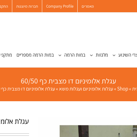
מאמרים
Company Profile
חברות מיוצגות
התקנו
רי השינוע
מלגזות
במות הרמה
במות הרמה מספריים
מתקני 
עגלת אלומיניום דו מצבית כף 60/50
ית
»
Shop
»
עגלות אלומיניום ועגלות משא
»
עגלת אלומיניום דו מצבית כף 60/50
עגלת אלומיניו