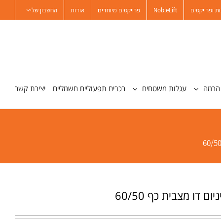
ת ופרויקטים
NobleLift
פרויקטים מיוחדים
אודות
החשבון שלי
הרמה
עגלות משטחים
רכבים תפעוליים חשמליים
יצירת קשר
ם דו מצבית כף 60/50