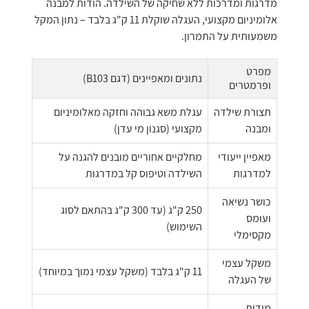
מדרגות ומדרכות ללא שחיקה של השילדה. הודות למבנה
אלומיניום מקצועי, העגלה שוקלת 11 ק"ג בלבד – נתון המקל
משמעותית על התמרון.
מפרט
נתונים ומאפיינים (דגם B103)
ופרמטרים
תצורת שילדה
עגלת משא גבוהה וחזקה מאלומיניום
ומבנה
מקצועי (סגנון מי עדן)
מאפיין ייעודי
מחלקיים אחוריים מובנים להגנה על
למדרגות
השילדה וטיפוס קל במדרגות
כושר נשיאה
250 ק"ג (עד 300 ק"ג בהתאם לסוג
ועומס
השימוש)
מקסימלי
משקל עצמי
11 ק"ג בלבד (משקל עצמי נמוך במיוחד)
של העגלה
מידות