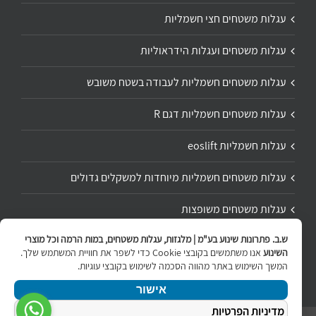
עגלות משטחים חצי חשמליות
עגלות משטחים ועגלות הידראוליות
עגלות משטחים חשמליות לעבודה בשטח משובש
עגלות משטחים חשמליות דגם R
עגלות חשמליות eoslift
עגלות משטחים חשמליות מיוחדות למשקלים גדולים
עגלות משטחים משופצות
ש.ב. פתרונות שינוע בע"מ | מלגזות, עגלות משטחים, במות הרמה וכל מוצרי
תיקון ושיפוץ עגלת משטחים
השינוע
אנו משתמשים בקובצי Cookie כדי לשפר את חוויית המשתמש שלך.
המשך השימוש באתר מהווה הסכמה לשימוש בקובצי עוגיות.
אישור
מדיניות הפרטיות
ניווט