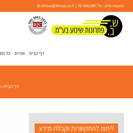
Ski
התקשרו אלינו : טל':
03-9341260
|
sb-shinua@shinua.co.il
t
conten
פתח סרגל נגישות
דף הבית
אודות
כל מוצ
דף הבית
»
ליחצו להתקשרות וקבלת מידע