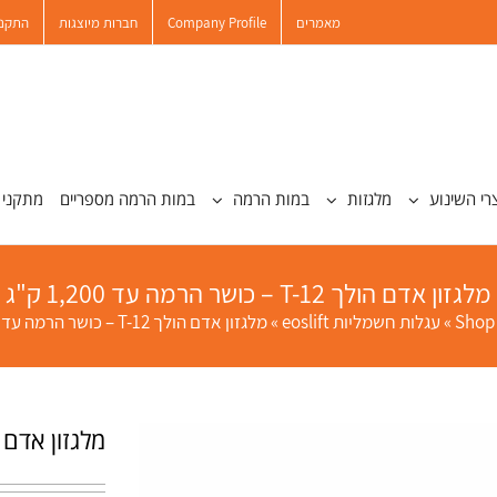
מאמרים
Company Profile
חברות מיוצגות
התקנו
רי השינוע
מלגזות
במות הרמה
במות הרמה מספריים
מתקני 
מלגזון אדם הולך T-12 – כושר הרמה עד 1,200 ק"ג
Shop
»
עגלות חשמליות eoslift
»
מלגזון אדם הולך T-12 – כושר הרמה עד 1,200 ק”ג
מלגזון אדם הולך T-12 – כושר הר