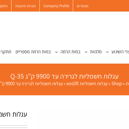
מאמרים
Company Profile
חברות מיוצגות
התקנו
רי השינוע
מלגזות
במות הרמה
במות הרמה מספריים
מתקני 
עגלות חשמליות לגרירה עד 9900 ק"ג Q-35
ת
»
Shop
»
עגלות חשמליות eoslift
»
עגלות חשמליות לגרירה עד 9900 ק”ג Q-35
עגלות חשמליות ל