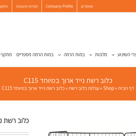
מאמרים
Company Profile
חברות מיוצגות
התקנו
רי השינוע
מלגזות
במות הרמה
במות הרמה מספריים
מתקני 
כלוב רשת נייד ארוך במיוחד C115
דף הבית
»
Shop
»
עגלות כלוב רשת
»
כלוב רשת נייד ארוך במיוחד C115
כלוב רשת נייד