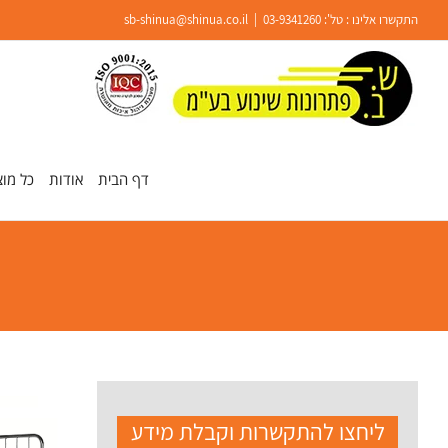
Ski
התקשרו אלינו : טל':
03-9341260
|
sb-shinua@shinua.co.il
t
conten
פתח סרגל נגישות
דף הבית
אודות
כל מוצ
ליחצו להתקשרות וקבלת מידע