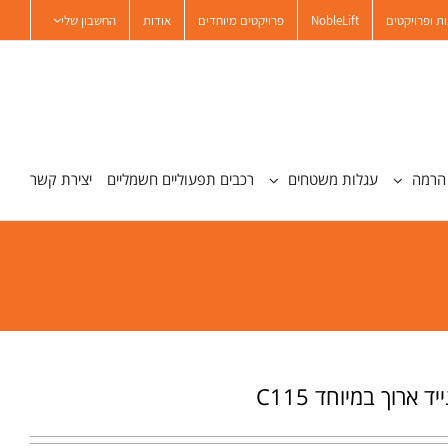
ת ופרויקטים
NobleLift
פרויקטים מיוחדים
אודות
החשבון שלי
הרמה
עגלות משטחים
רכבים תפעוליים חשמליים
יצירת קשר
 ארוך במיוחד C115