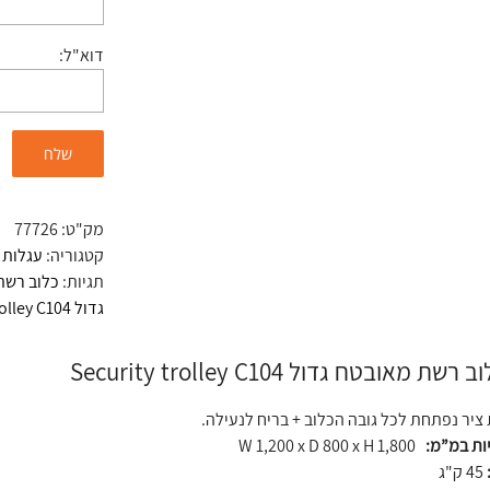
דוא"ל:
מק"ט:
77726
קטגוריה:
עגלות 
תגיות:
כלוב רשת
גדול Security trolley C104
 מאובטח גדול Security trolley C104
ציר נפתחת לכל גובה הכלוב + בריח לנעילה.
יות במ”מ:
W 1,200 x D 800 x H 1,800
45 ק"ג