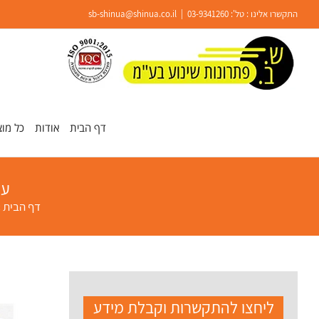
Ski
התקשרו אלינו : טל':
03-9341260
|
sb-shinua@shinua.co.il
t
conten
פתח סרגל נגישות
דף הבית
אודות
כל מוצ
עגל
דף הבית
»
ליחצו להתקשרות וקבלת מידע