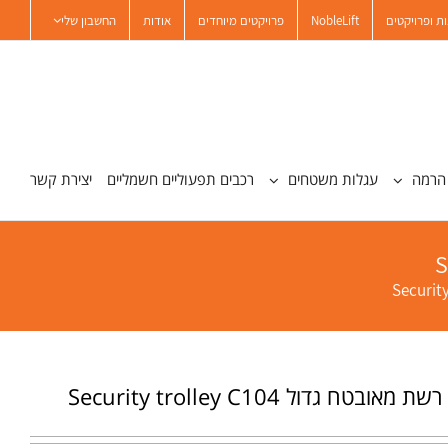
ת ופרויקטים
NobleLift
פרויקטים מיוחדים
אודות
החשבון שלי
הרמה
עגלות משטחים
רכבים תפעוליים חשמליים
יצירת קשר
בטח גדול Security trolley C104