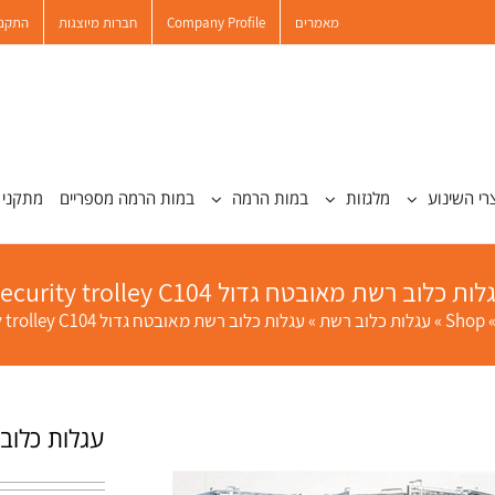
מאמרים
Company Profile
חברות מיוצגות
התקנו
רי השינוע
מלגזות
במות הרמה
במות הרמה מספריים
מתקני 
ות כלוב רשת מאובטח גדול Security trolley C104
Shop
»
עגלות כלוב רשת
»
עגלות כלוב רשת מאובטח גדול Security trolley C104
עגלות כלוב רשת מאו