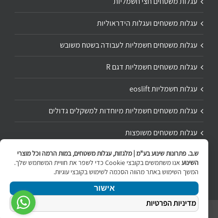
עגלות משטחים חצי חשמליות
עגלות משטחים ועגלות הידראוליות
עגלות משטחים חשמליות לעבודה בשטח משובש
עגלות משטחים חשמליות דגם R
עגלות חשמליות eoslift
עגלות משטחים חשמליות מיוחדות למשקלים גדולים
עגלות משטחים משופצות
ש.ב. פתרונות שינוע בע"מ | מלגזות, עגלות משטחים, במות הרמה וכל מוצרי
תיקון ושיפוץ עגלת משטחים
השינוע
אנו משתמשים בקובצי Cookie כדי לשפר את חוויית המשתמש שלך.
המשך השימוש באתר מהווה הסכמה לשימוש בקובצי עוגיות.
אישור
מדיניות הפרטיות
ניווט
Copyright 2020 | All Rights Reserved | Powered by
internetit