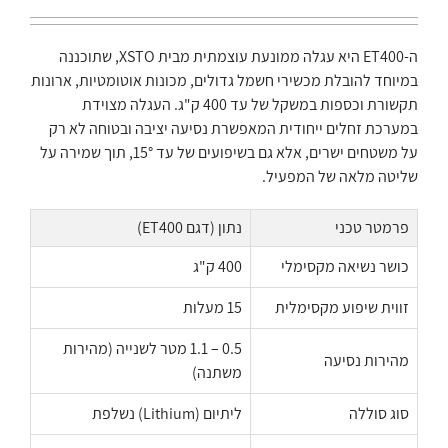
ה-ET400 היא עגלה ממונעת עוצמתית מבית XSTO, שתוכננה
במיוחד להובלת מכשירי חשמל גדולים, מכונות אוטומטיות, ארונות
תקשורת וכספות במשקל של עד 400 ק"ג. העגלה מצוידת
במערכת זחלים ייחודית המאפשרת נסיעה יציבה ובטוחה לא רק
על משטחים ישרים, אלא גם בשיפועים של עד 15°, תוך שמירה על
שליטה מלאה של המפעיל.
פרמטר טכני
נתון (דגם ET400)
כושר נשיאה מקסימלי
400 ק"ג
זווית שיפוע מקסימלית
15 מעלות
0.5 – 1.1 מטר לשנייה (מהירות
מהירות נסיעה
משתנה)
סוג סוללה
ליתיום (Lithium) נשלפת