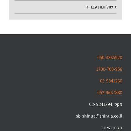
שולחנות עבודה
050-3365920
1700-700-956
03-9341260
052-9667880
פקס :9341294 -03
sb-shinua@shinua.co.il
תקנון האתר