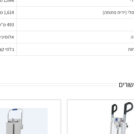
לי
1,066 מ"מ
לי (ידית פתוחה)
1,614 מ"מ
493 מ"מ
ה
אלומיניו
חות
בלמי קצ
שורים