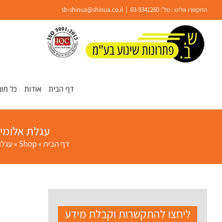
Ski
התקשרו אלינו : טל':
03-9341260
|
sb-shinua@shinua.co.il
t
conten
פתח סרגל נגישות
דף הבית
אודות
כל מוצ
עגלת אלומיניום חש
דף הבית
»
Shop
»
עגלו
ליחצו להתקשרות וקבלת מידע