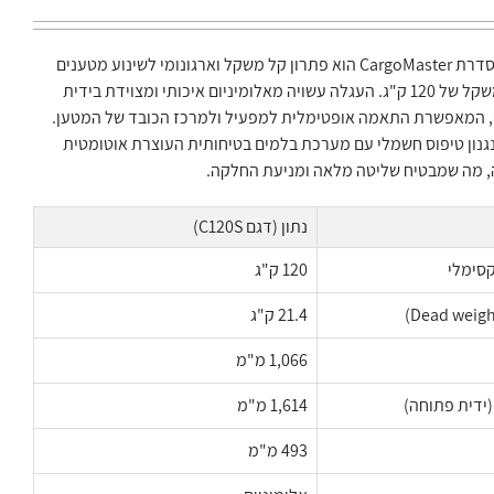
דגם ה-C120S מסדרת CargoMaster הוא פתרון קל משקל וארגונומי לשינוע מטענים
במדרגות עד למשקל של 120 ק"ג. העגלה עשויה מאלומיניום איכותי ומצוידת בידית
, המאפשרת התאמה אופטימלית למפעיל ולמרכז הכובד של המטען.
גנון טיפוס חשמלי עם מערכת בלמים בטיחותית העוצרת אוטומטית
 מה שמבטיח שליטה מלאה ומניעת החלקה.
נתון (דגם C120S)
סימלי
120 ק"ג
21.4 ק"ג
1,066 מ"מ
(ידית פתוחה)
1,614 מ"מ
493 מ"מ