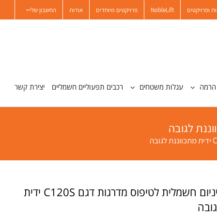
ת ופרויקטים
NobleLift
פרויקטים מיוחדים
אודות
החשבון שלי
הרמה
עגלות משטחים
רכבים תפעוליים חשמליים
יצירת קשר
עגלת אלומיניום חשמלית לטיפוס מדרגות דגם C120S ידית
גובה