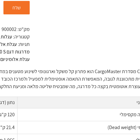
מק"ט:
900002
קטגוריה:
עגלות 
תגיות:
עגלת אלו
מדרגות דגם C120 S ידית מתכווננת לגובה
עגלת אלומיניום 
ית מתכווננת לגובה, המאפשרת התאמה אופטימלית למפעיל ולמרכז הכובד ש
וצרת אוטומטית בקצה כל מדרגה, מה שמבטיח שליטה מלאה ומניעת החלקה
י
נתון (דגם 20S
ה מקסימלי
120 ק"ג
Dea)
21.4 ק"ג