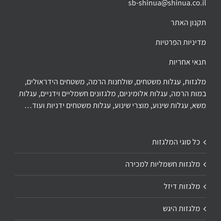
sb-shinua@shinua.co.il
תקנון האתר
מדיניות הפרטיות
תנאי אחריות
מלגזות, עגלות משטחים, שולחנות הרמה, משטחים הידראולים,
במות הרמה, עגלות אלומיניום, מלגזונים חשמליים וידניים, עגלות
משא, עגלות שינוע, מוצרי שינוע, עגלות משטחים ידניות ועוד…
כל סוגי המלגזות
מלגזות חשמליות למכירה
מלגזות דיזל
מלגזות היגש