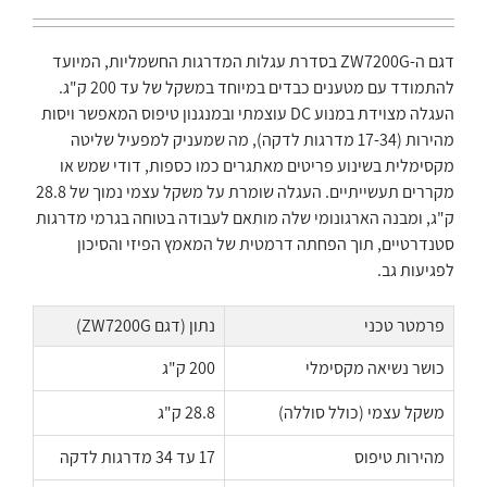
דגם ה-ZW7200G בסדרת עגלות המדרגות החשמליות, המיועד
להתמודד עם מטענים כבדים במיוחד במשקל של עד 200 ק"ג.
העגלה מצוידת במנוע DC עוצמתי ובמנגנון טיפוס המאפשר ויסות
מהירות (17-34 מדרגות לדקה), מה שמעניק למפעיל שליטה
מקסימלית בשינוע פריטים מאתגרים כמו כספות, דודי שמש או
מקררים תעשייתיים. העגלה שומרת על משקל עצמי נמוך של 28.8
ק"ג, ומבנה הארגונומי שלה מותאם לעבודה בטוחה בגרמי מדרגות
סטנדרטיים, תוך הפחתה דרמטית של המאמץ הפיזי והסיכון
לפגיעות גב.
פרמטר טכני
נתון (דגם ZW7200G)
כושר נשיאה מקסימלי
200 ק"ג
משקל עצמי (כולל סוללה)
28.8 ק"ג
מהירות טיפוס
17 עד 34 מדרגות לדקה