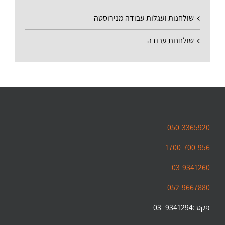
שולחנות ועגלות עבודה מנירוסטה
שולחנות עבודה
050-3365920
1700-700-956
03-9341260
052-9667880
פקס :9341294 -03