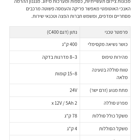
מכונות צילום תעשייתיות, כספות ומערכות מיזוג. מנגנון ההרמה
האנכי האוטומטי מאפשר פריקה והעמסה פשוטה מרכבים
מסחריים ומדפים, ומשמש חברות הפצה וטכנאי שירות.
פרמטר טכני
נתון (דגם C400)
כושר נשיאה מקסימלי
400 ק"ג
מהירות טיפוס
3–8 מדרגות בדקה
טווח סוללה בטעינה
8–15 קומות
מלאה
מתח מנוע (זרם ישר)
24V
מפרט סוללה
2 x 12V / 5Ah
משקל כולל סוללות
78 ק"ג
משקל הסוללות
4 ק"ג