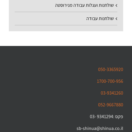
שולחנות ועגלות עבודה מנירוסטה
שולחנות עבודה
050-3365920
1700-700-956
03-9341260
052-9667880
פקס :9341294 -03
sb-shinua@shinua.co.il