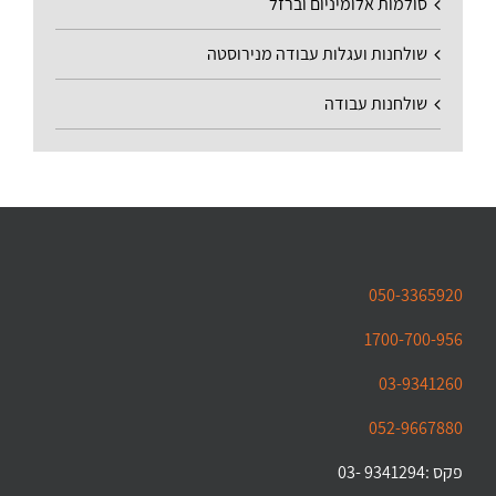
סולמות אלומיניום וברזל
שולחנות ועגלות עבודה מנירוסטה
שולחנות עבודה
050-3365920
1700-700-956
03-9341260
052-9667880
פקס :9341294 -03