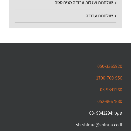
שולחנות ועגלות עבודה מנירוסטה
שולחנות עבודה
050-3365920
1700-700-956
03-9341260
052-9667880
פקס :9341294 -03
sb-shinua@shinua.co.il