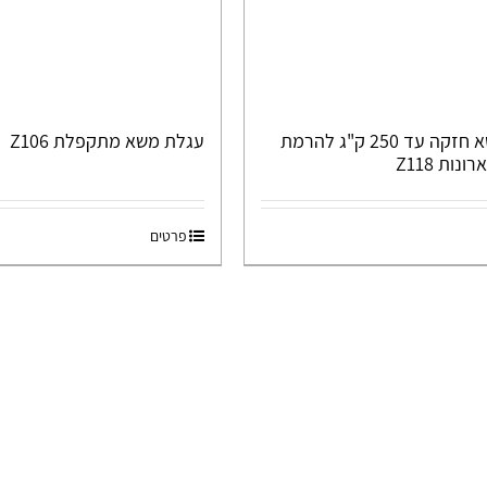
עגלת משא חזקה עד 250 ק"ג להרמת
עגלת משא מתקפלת Z106
נות Z118
פרטים