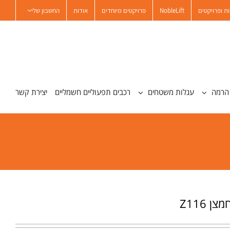
ת ופרויקטים
NobleLift
פרויקטים מיוחדים
אודות
החשבון שלי
הרמה
עגלות משטחים
רכבים תפעוליים חשמליים
יצירת קשר
ן Z116