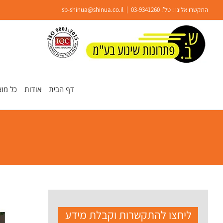
Ski
התקשרו אלינו : טל':
03-9341260
|
sb-shinua@shinua.co.il
t
conten
פתח סרגל נגישות
דף הבית
אודות
כל מוצ
ליחצו להתקשרות וקבלת מידע