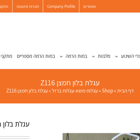
מאמרים
Company Profile
חברות מיוצגות
התקנו
רי השינוע
מלגזות
במות הרמה
במות הרמה מספריים
מתקני 
עגלת בלון חמצן Z116
דף הבית
»
Shop
»
עגלות משא-עגלות ברזל
»
עגלת בלון חמצן Z116
עגלת בלון חמצ