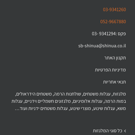
03-9341260
052-9667880
פקס :9341294 -03
sb-shinua@shinua.co.il
תקנון האתר
מדיניות הפרטיות
תנאי אחריות
מלגזות, עגלות משטחים, שולחנות הרמה, משטחים הידראולים,
במות הרמה, עגלות אלומיניום, מלגזונים חשמליים וידניים, עגלות
משא, עגלות שינוע, מוצרי שינוע, עגלות משטחים ידניות ועוד…
כל סוגי המלגזות