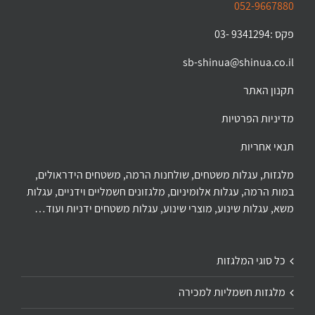
052-9667880
פקס :9341294 -03
sb-shinua@shinua.co.il
תקנון האתר
מדיניות הפרטיות
תנאי אחריות
מלגזות, עגלות משטחים, שולחנות הרמה, משטחים הידראולים,
במות הרמה, עגלות אלומיניום, מלגזונים חשמליים וידניים, עגלות
משא, עגלות שינוע, מוצרי שינוע, עגלות משטחים ידניות ועוד…
כל סוגי המלגזות
מלגזות חשמליות למכירה