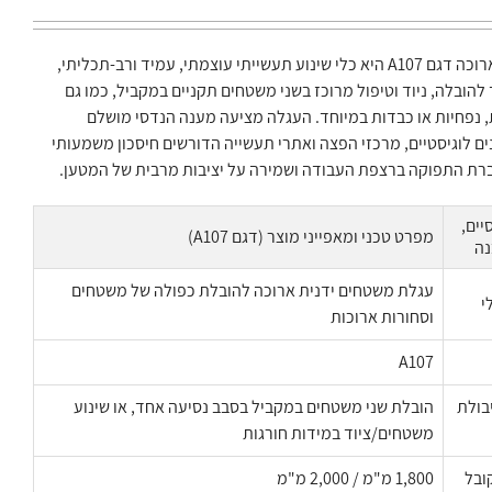
עגלת משטחים ארוכה דגם A107 היא כלי שינוע תעשייתי עוצמתי, עמיד ורב-תכליתי,
להובלה, ניוד וטיפול מרוכז בשני משטחים תקניים במקביל, כמו גם
, נפחיות או כבדות במיוחד. העגלה מציעה מענה הנדסי מושלם
ם לוגיסטיים, מרכזי הפצה ואתרי תעשייה הדורשים חיסכון משמעותי
גברת התפוקה ברצפת העבודה ושמירה על יציבות מרבית של המטען.
ים,
מפרט טכני ומאפייני מוצר (דגם A107)
נה
עגלת משטחים ידנית ארוכה להובלת כפולה של משטחים
י
וסחורות ארוכות
A107
יבולת
הובלת שני משטחים במקביל בסבב נסיעה אחד, או שינוע
משטחים/ציוד במידות חורגות
ובל
1,800 מ"מ / 2,000 מ"מ