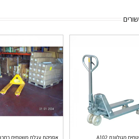
שורים
ם מגולוונת A102
אספקת עגלת משטחים רחבה