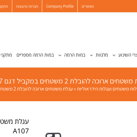
מאמרים
Company Profile
חברות מיוצגות
התקנו
רי השינוע
מלגזות
במות הרמה
במות הרמה מספריים
מתקני 
חים ארוכה להובלת 2 משטחים במקביל דגם A107
לות משטחים ועגלות הידראוליות
»
עגלת משטחים ארוכה להובלת 2 משטחים במקביל דגם A107
A107