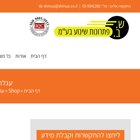
Ski
התקשרו אלינו : טל':
03-9341260
|
sb-shinua@shinua.co.il
t
conten
פתח סרגל נגישות
דף הבית
אודות
כל מוצ
עגלת משט
דף הבית
»
Shop
»
עג
ליחצו להתקשרות וקבלת מידע