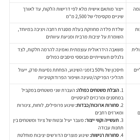
מה
ייצור מותאם אישית מלא לפי דרישות הלקוח, עד לאורך
שיניים מקסימלי של 2,500 מ"מ
ות
שלדת פלדה מחוזקת בעלת מסגרת רחבה ויציבה במיוחד,
השומרת על יציבות מרבית ומניעת עיוותים
לית
משאבה הידראולית עוצמתית ואמינה להרמה חלקות, לצד
גלגלים תעשייתיים מבוססי מיסבים כפולים
יים
חיסכון של 50% בזמני השינוע, הפחתת נסיעות סרק, ייעול
תהליכי הפריקה/טעינה ושיפור הפרודוקטיביות
1.
הובלת משטחים כפולה:
העברת שני משטחים במקביל
במחסנים ומרכזים לוגיסטיים
2.
סחורות ארוכות/כבדות:
שינוע פרופילים, לוחות, צינורות
ם
ומארזים רחבים
3.
תעשייה וקווי ייצור:
מעבר יעיל ובטוח של ציוד ומשטחים בין
תחנות עבודה
4.
סחורות רגישות:
שינוע מוצרים הדורשים יציבות מוחלטת