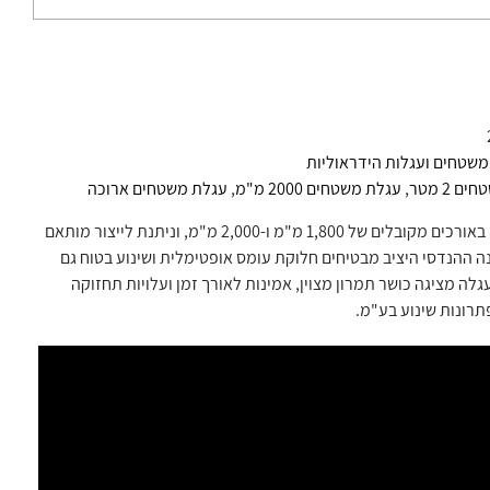
משטחים ועגלות הידראוליות
 2 מטר
,
עגלת משטחים 2000 מ"מ
,
עגלת משטחים ארוכה
היתרון המרכזי של דגם A107 טמון בגמישות הייצור וההתאמה האישית שלו: העגלה מגיעה באורכים מקובלים של 1,800 מ"מ ו-2,000 מ"מ, וניתנת לייצור מותאם
ל 2,500 מ"מ. השלדה המחוזקת והמבנה ההנדסי היציב מבטיחים חלוקת עומס אופטימלית ושינוע בטוח גם
גלה מציגה כושר תמרון מצוין, אמינות לאורך זמן ועלויות תחזוקה
רונות שינוע בע"מ.