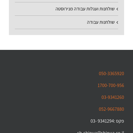
שולחנות ועגלות עבודה מנירוסטה
שולחנות עבודה
050-3365920
1700-700-956
03-9341260
052-9667880
פקס :9341294 -03
sb-shinua@shinua.co.il