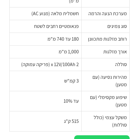
מ"מ)
מערכת הנעה והרמה
חשמלית מלאה (מנוע AC)
סוג צמיגים
פנאומטיים רחבים לשטח
רוחב מזלגות מתכוונן
180 עד 740 מ"מ
אורך מזלגות
1,000 מ"מ
סוללה
2 x 12V/100Ah (פריקה עמוקה)
מהירות נסיעה (עם
3 קמ"ש
מטען)
שיפוע מקסימלי (עם
עד 10%
מטען)
משקל עצמי (כולל
515 ק"ג
סוללות)