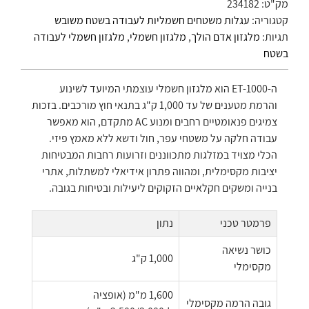
מק"ט:
234182
קטגוריה:
עגלות משטחים חשמליות לעבודה בשטח משובש
תגיות:
מלגזון אדם הולך
,
מלגזון חשמלי
,
מלגזון חשמלי לעבודה
בשטח
ה-ET-1000 הוא מלגזון חשמלי עוצמתי המיועד לשינוע
והרמת מטענים של עד 1,000 ק"ג בתנאי חוץ מורכבים. בזכות
צמיגים פנאומטיים רחבים ומנוע AC מתקדם, הוא מאפשר
עבודה חלקה על משטחי עפר, חול ודשא ללא מאמץ פיזי.
הכלי מצויד במזלגות מתכווננים וזרועות רחבות המבטיחות
יציבות מקסימלית, ומהווה פתרון אידיאלי למשתלות, אתרי
בנייה ומשקים חקלאיים הזקוקים ליעילות ובטיחות בגובה.
פרמטר טכני
נתון
כושר נשיאה
1,000 ק"ג
מקסימלי
1,600 מ"מ (אופציה
גובה הרמה מקסימלי