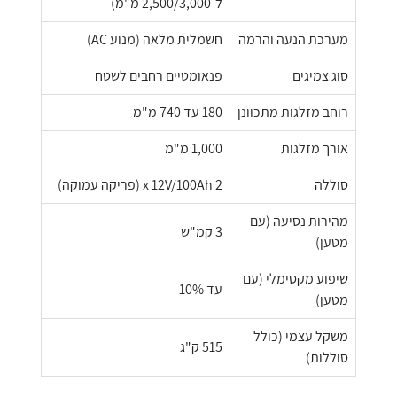
ל-2,500/3,000 מ"מ)
מערכת הנעה והרמה
חשמלית מלאה (מנוע AC)
סוג צמיגים
פנאומטיים רחבים לשטח
רוחב מזלגות מתכוונן
180 עד 740 מ"מ
אורך מזלגות
1,000 מ"מ
סוללה
2 x 12V/100Ah (פריקה עמוקה)
מהירות נסיעה (עם
3 קמ"ש
מטען)
שיפוע מקסימלי (עם
עד 10%
מטען)
משקל עצמי (כולל
515 ק"ג
סוללות)