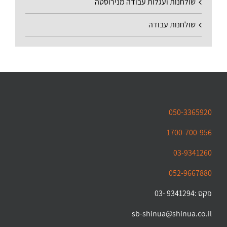
שולחנות ועגלות עבודה מנירוסטה
שולחנות עבודה
050-3365920
1700-700-956
03-9341260
052-9667880
פקס :9341294 -03
sb-shinua@shinua.co.il