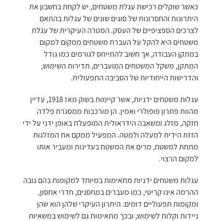
כאשר שוקלים רכישת עגלת משטחים, יש לקחת בחשבון את
היתרונות והחסרונות של סוגים שונים של עגלות בהתאם
לצרכים הספציפיים של העסק. המטרה העיקרית של עגלת
משטחים היא להקל על העברת משטחים ממקום למקום
במתקן העבודה, אך חשוב להתייחס לגורמים כמו גודל
המתקן, משקל המשטחים המועברים, תדירות השימוש,
והדרישות הייחודיות של הסביבה התפעולית.
עגלות משטחים ידניות, אשר קיימות בשוק מאז 1918, עדיין
מהוות פתרון פופולרי ואמין. הן מורכבות ממסגרת פלדה
חזקה, מזלג ומשאבה הידראולית המופעלת באופן ידני על ידי
הזזת הידית למעלה ולמטה. המפעיל ממקם את המזלגות
מתחת למשטח, מרים את המשטח בעדינות ומעביר אותו
למקום הרצוי.
עגלות משטחים ידניות מתאימות במיוחד למקומות בהם גובה
ההרמה אינו קריטי, כמו מעברים במחסנים, חדרי אחסון,
ומקומות תפעוליים דומים. היתרון העיקרי שלהן הוא שהן
ניידות וקלות לשימוש, ובכך מתאימות גם לשימוש במשאיות