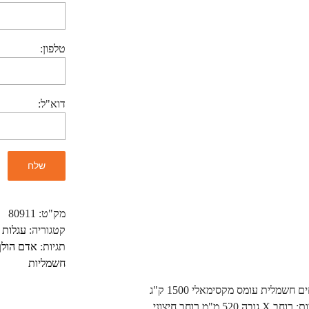
טלפון:
דוא"ל:
מק"ט:
80911
קטגוריה:
עגלות 
תגיות:
אדם הולך
חשמליות
חשמלית עומס מקסימאלי 1500 ק"ג
 520 מ"מ רוחב חיצוני