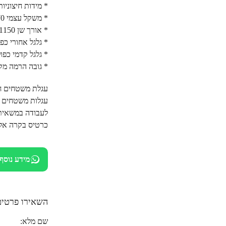
* מידות חיצוניות: רוחב X גובה 520 
* משקל עצמי 270 ק"ג
* אורך שן 1150 מ"מ
* גלגל אחורי כפול קו
* גלגל קדמי כפול קו
* גובה הרמה מקסימלי
עגלת משטחים ח
עגלות משטחים 
לעבודה במשאית
כרטיס בקרה אלקטרו
מידע נוסף
השאירו פרטים
שם מלא: