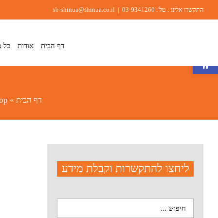
Ski
התקשרו אלינו : טל':
03-9341260
|
sb-shinua@shinua.co.il
t
conten
דף הבית
אודות
כל מ
פתח סרגל נגישות
דף הבית
»
op
ליחצו להתקשרות וקבלת מידע