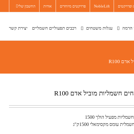
ופרויקטים
NobleLift
פרויקטים מיוחדים
אודות
החשבון שלי
 הרמה
עגלות משטחים
רכבים תפעוליים חשמליים
יצירת קשר
דם R100
ם חשמליות מוביל אדם R100
ליות מפעיל הולך 1500
ית עומס מקסימאלי 1500ק"ג