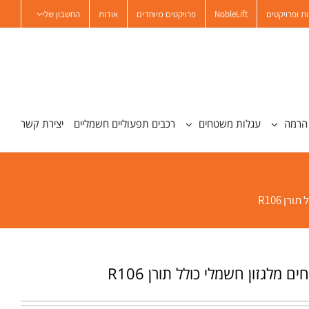
ת ופרויקטים
NobleLift
פרויקטים מיוחדים
אודות
החשבון שלי
הרמה
עגלות משטחים
רכבים תפעוליים חשמליים
יצירת קשר
ן R106
מלגזון חשמלי כולל תורן R106