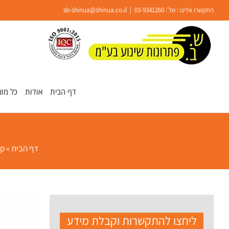
Ski
התקשרו אלינו : טל':
03-9341260
|
sb-shinua@shinua.co.il
t
conten
פתח סרגל נגישות
דף הבית
אודות
כל מוצ
דף הבית
»
p
ליחצו להתקשרות וקבלת מידע