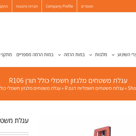
מאמרים
Company Profile
חברות מיוצגות
התקנו
רי השינוע
מלגזות
במות הרמה
במות הרמה מספריים
מתקני 
עגלת משטחים מלגזון חשמלי כולל תורן R106
Sho
»
עגלות משטחים חשמליות דגם R
»
עגלת משטחים מלגזון חשמלי כולל תור
עגלת משטחים 