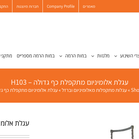
מאמרים
Company Profile
חברות מיוצגות
התקנו
רי השינוע
מלגזות
במות הרמה
במות הרמה מספריים
מתקני 
עגלת אלומיניום מתקפלת כף גדולה – H103
Sh
»
עגלות מתקפלות מאלומיניום וברזל
»
עגלת אלומיניום מתקפלת כף גדולה 
עגלת אלומינ