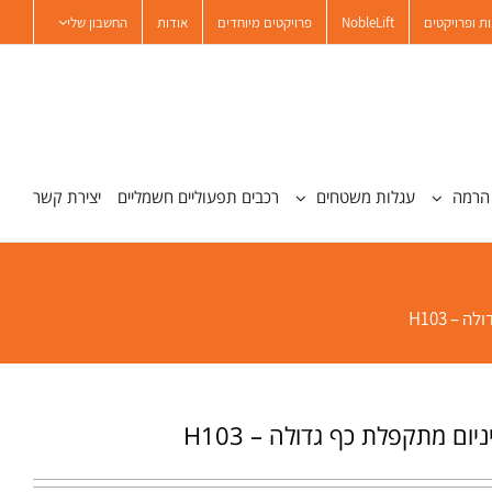
ת ופרויקטים
NobleLift
פרויקטים מיוחדים
אודות
החשבון שלי
הרמה
עגלות משטחים
רכבים תפעוליים חשמליים
יצירת קשר
– H103
יום מתקפלת כף גדולה – H103