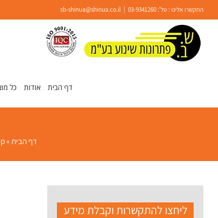
Ski
התקשרו אלינו : טל':
03-9341260
|
sb-shinua@shinua.co.il
t
conten
פתח סרגל נגישות
דף הבית
אודות
כל מוצ
דף הבית
»
op
ליחצו להתקשרות וקבלת מידע