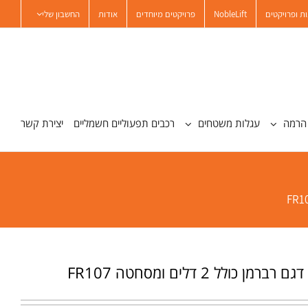
ת ופרויקטים
NobleLift
פרויקטים מיוחדים
אודות
החשבון שלי
הרמה
עגלות משטחים
רכבים תפעוליים חשמליים
יצירת קשר
מן כולל 2 דלים ומסחטה FR107