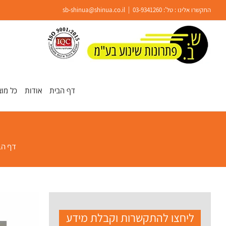
Ski
התקשרו אלינו : טל':
03-9341260
|
sb-shinua@shinua.co.il
t
conten
פתח סרגל נגישות
דף הבית
אודות
כל מוצ
דף הב
ליחצו להתקשרות וקבלת מידע