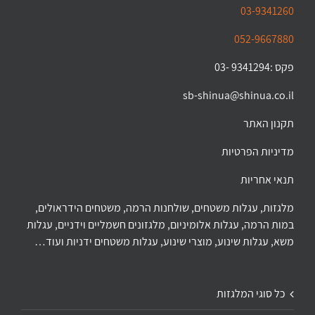
03-9341260
052-9667880
פקס :9341294 -03
sb-shinua@shinua.co.il
תקנון האתר
מדיניות הפרטיות
תנאי אחריות
מלגזות, עגלות משטחים, שולחנות הרמה, משטחים הידראולים,
במות הרמה, עגלות אלומיניום, מלגזונים חשמליים וידניים, עגלות
משא, עגלות שינוע, מוצרי שינוע, עגלות משטחים ידניות ועוד…
כל סוגי המלגזות