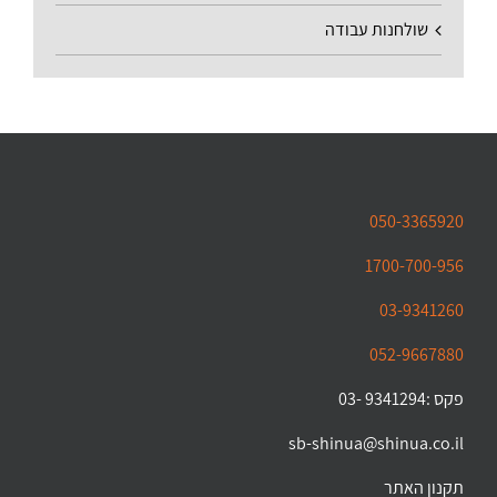
שולחנות עבודה
050-3365920
1700-700-956
03-9341260
052-9667880
פקס :9341294 -03
sb-shinua@shinua.co.il
תקנון האתר